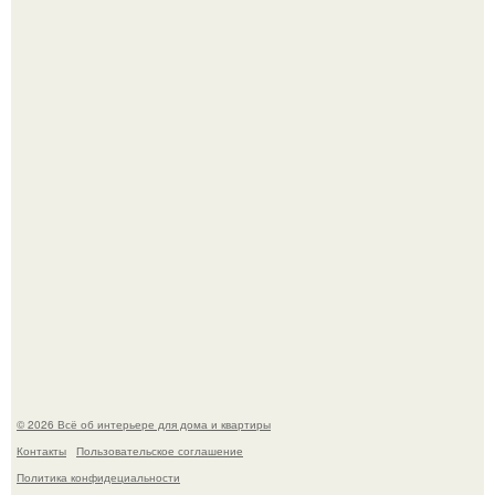
Невеста без права выбора: как показ Samuel Cirnansck
2012 года превратил подиум в манифест против
принуждения.
Эко - панно "Песочный Берег":
© 2026 Всё об интерьере для дома и квартиры
Контакты
Пользовательское соглашение
Политика конфидециальности