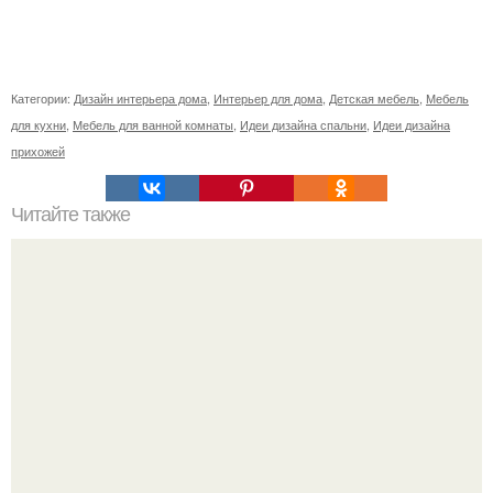
Категории:
Дизайн интерьера дома
,
Интерьер для дома
,
Детская мебель
,
Мебель
для кухни
,
Мебель для ванной комнаты
,
Идеи дизайна спальни
,
Идеи дизайна
прихожей
Читайте также
Желтый цвет в интерьере гостиной.