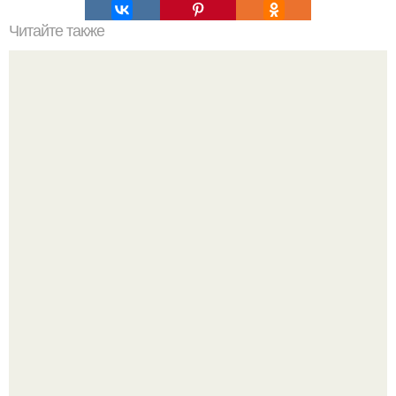
Читайте также
? 10. Ежедневных хитростей, позволяющих никогда не
делать уборку?
Культурный код. Можно сделать красивый интерьер