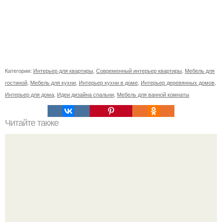
Категории:
Интерьер для квартиры
,
Современный интерьер квартиры
,
Мебель для
гостиной
,
Мебель для кухни
,
Интерьер кухни в доме
,
Интерьер деревянных домов
,
Интерьер для дома
,
Идеи дизайна спальни
,
Мебель для ванной комнаты
Читайте также
Фото - экскурсия по отелю метрополь.