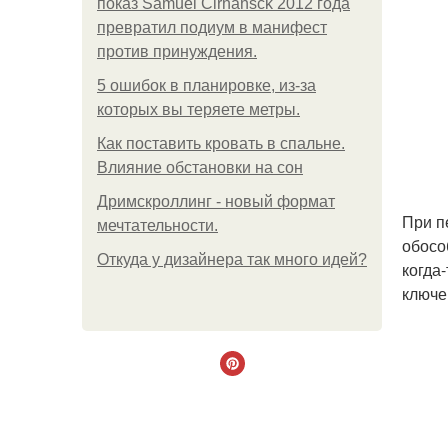
показ Samuel Cirnansck 2012 года
превратил подиум в манифест
против принуждения.
5 ошибок в планировке, из-за
которых вы теряете метры.
Как поставить кровать в спальне.
Влияние обстановки на сон
Дримскроллинг - новый формат
При п
мечтательности.
обосо
Откуда у дизайнера так много идей?
когда
ключе