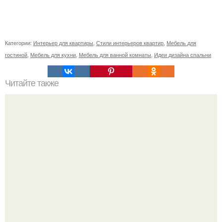
Категории:
Интерьер для квартиры
,
Стили интерьеров квартир
,
Мебель для
гостиной
,
Мебель для кухни
,
Мебель для ванной комнаты
,
Идеи дизайна спальни
Читайте также
15 самых вкусных начинок для блинчиков.