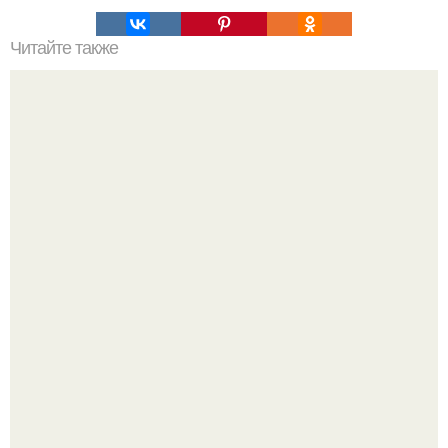
Читайте также
Доброго времени суток, уважаемые подписчики.
В этом просторном пентхаусе с шестью спальнями