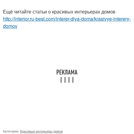
Ещё читайте статьи о красивых интерьерах домов
http://interior.ru-best.com/interer-dlya-doma/krasivye-interery-
domov
Категории:
Красивые интерьеры домов