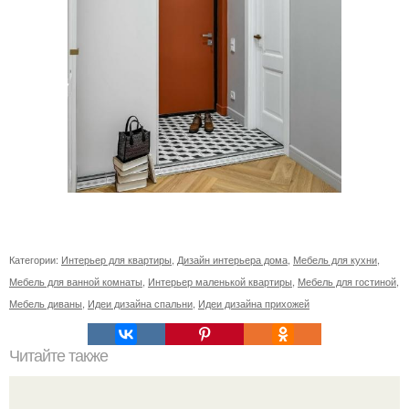
Категории:
Интерьер для квартиры
,
Дизайн интерьера дома
,
Мебель для кухни
,
Мебель для ванной комнаты
,
Интерьер маленькой квартиры
,
Мебель для гостиной
,
Мебель диваны
,
Идеи дизайна спальни
,
Идеи дизайна прихожей
Читайте также