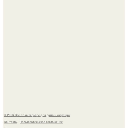
Среди сосен. Этот дом словно вырос среди деревьев, и
жизнь здесь течет в собственном ритме - спокойно, без
спешки и лишнего шума.
Привет всем дизайнерам интерьеров и не только!
© 2026 Всё об интерьере для дома и квартиры
Контакты
Пользовательское соглашение