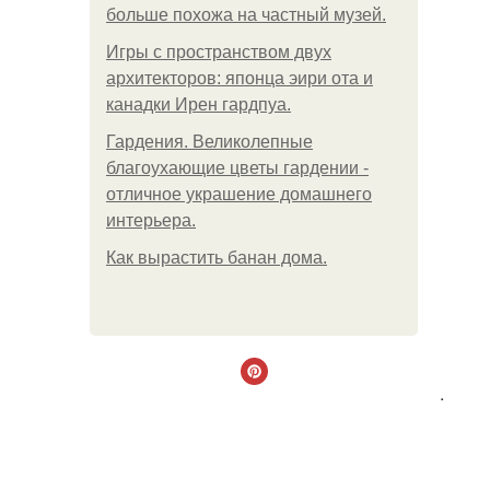
больше похожа на частный музей.
Игры с пространством двух
архитекторов: японца эири ота и
канадки Ирен гардпуа.
Гардения. Великолепные
благоухающие цветы гардении -
отличное украшение домашнего
интерьера.
Как вырастить банан дома.
.