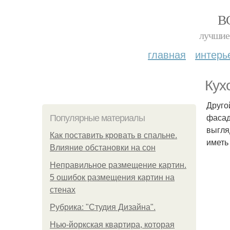
В
лучшие 
главная
интерь
Кух
Друго
фасад
Популярные материалы
выгля
Как поставить кровать в спальне.
иметь
Влияние обстановки на сон
Неправильное размещение картин.
5 ошибок размещения картин на
стенах
Рубрика: "Студия Дизайна".
Нью-йоркская квартира, которая