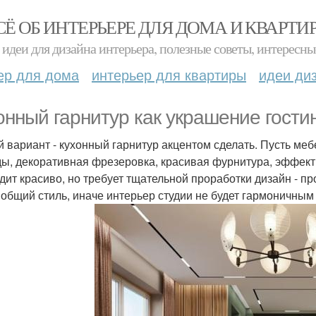
СЁ ОБ ИНТЕРЬЕРЕ ДЛЯ ДОМА И КВАРТИ
идеи для дизайна интерьера, полезные советы, интересны
ер для дома
интерьер для квартиры
идеи ди
онный гарнитур как украшение гости
й вариант - кухонный гарнитур акцентом сделать. Пусть меб
ы, декоративная фрезеровка, красивая фурнитура, эффектн
дит красиво, но требует тщательной проработки дизайн - пр
 общий стиль, иначе интерьер студии не будет гармоничным