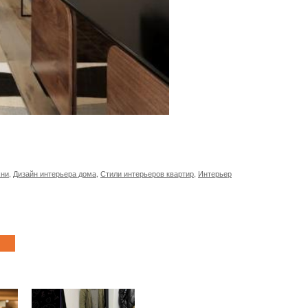
хни
,
Дизайн интерьера дома
,
Стили интерьеров квартир
,
Интерьер