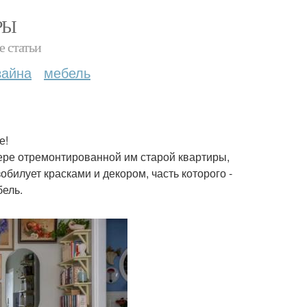
РЫ
е статьи
зайна
мебель
е!
ере отремонтированной им старой квартиры,
билует красками и декором, часть которого -
бель.