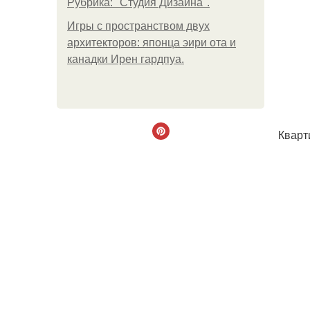
Рубрика: "Студия Дизайна".
Игры с пространством двух
архитекторов: японца эири ота и
канадки Ирен гардпуа.
Кварт