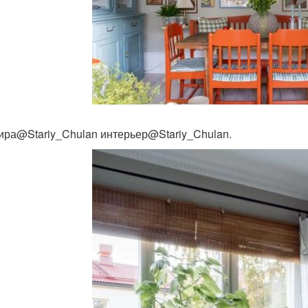
ира@Stariy_Chulan интерьер@Stariy_Chulan.