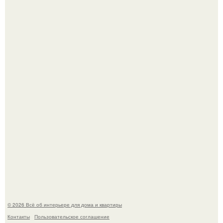
Детали решают всё: выход приянки чопры на показе Dior
обернулся шквалом критики из-за небрежного пошива.
69-Летний житель Италии создал фальшивый античный
амфитеатр и долгое время успешно выдавал его за
настоящее историческое наследие.
© 2026 Всё об интерьере для дома и квартиры
Контакты
Пользовательское соглашение