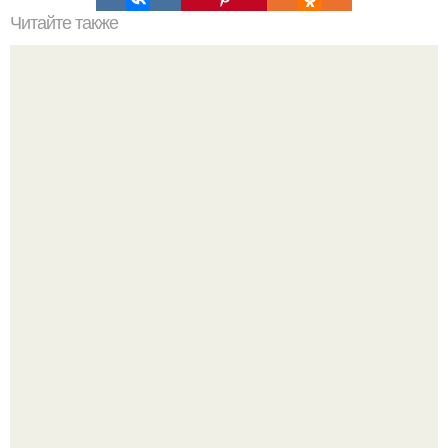
Читайте также
Советские мебельные стенки названия. Вещи века:
советские стенки 80-х.
Почему в советских квартирах ставили сразу две