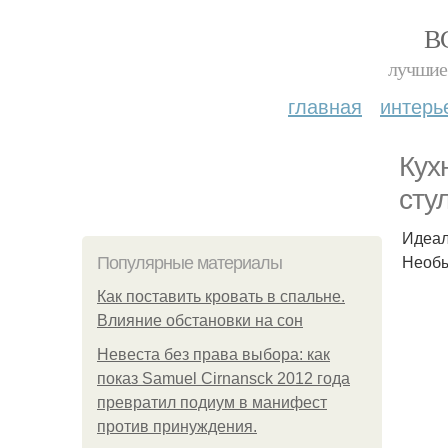
В
лучшие 
главная
интерь
Кух
сту
Идеал
Необы
Популярные материалы
Как поставить кровать в спальне.
Влияние обстановки на сон
Невеста без права выбора: как
показ Samuel Cirnansck 2012 года
превратил подиум в манифест
против принуждения.