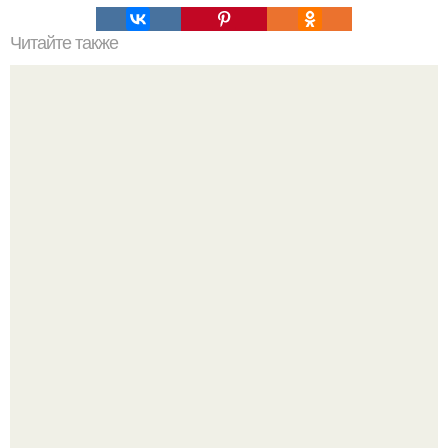
Читайте также
Игрушки своими руками из ткани на новый год. Елочная
игрушка в виде елки своими руками к Новому году
Крысы