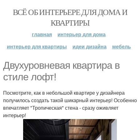
ВСЁ ОБ ИНТЕРЬЕРЕ ДЛЯ ДОМА И
КВАРТИРЫ
главная
интерьер для дома
интерьер для квартиры
идеи дизайна
мебель
Двухуровневая квартира в
стиле лофт!
Посмотрите, как в небольшой квартире у дизайнера
получилось создать такой шикарный интерьер! Особенно
впечатляет "Тропическая" стена - сразу оживляет
интерьер!