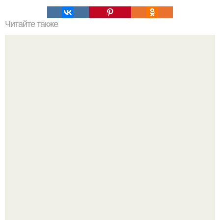
Читайте также
Ваза из бутылки. Приступаем к уроку
Три инструмента, которые реально связывают квартиру