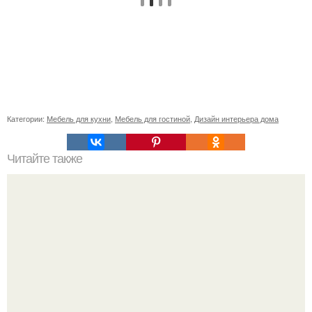
Категории:
Мебель для кухни
,
Мебель для гостиной
,
Дизайн интерьера дома
Читайте также
Значение картина с волками. В том случае, если вы
любите вышивать, то наверняка задумывались о том,