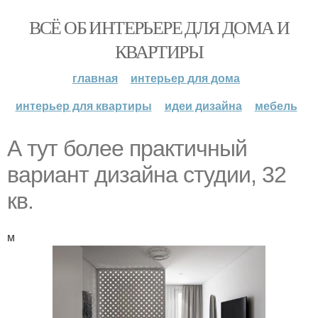
ВСЁ ОБ ИНТЕРЬЕРЕ ДЛЯ ДОМА И
КВАРТИРЫ
главная
интерьер для дома
интерьер для квартиры
идеи дизайна
мебель
А тут более практичный
вариант дизайна студии, 32
кв.
м