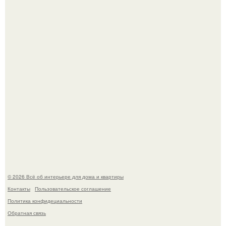
5 ошибок в планировке, из-за которых вы теряете метры.
"Проиллюстрированные Люди": Томас майландер
превратил солнечные ожоги в арт - объект.
© 2026 Всё об интерьере для дома и квартиры
Контакты
Пользовательское соглашение
Политика конфидециальности
Обратная связь