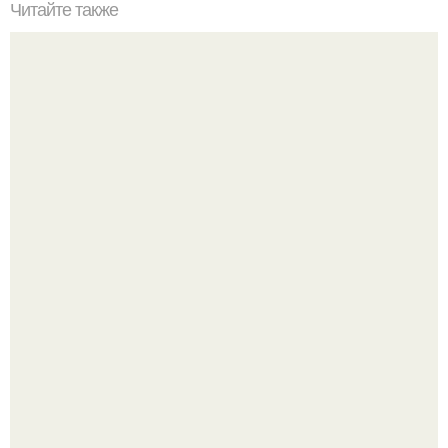
Читайте также
Замок нойшванштайн (Neuschwanstein Castle).
Разноцветная керамическая плитка как украшение
интерьера.