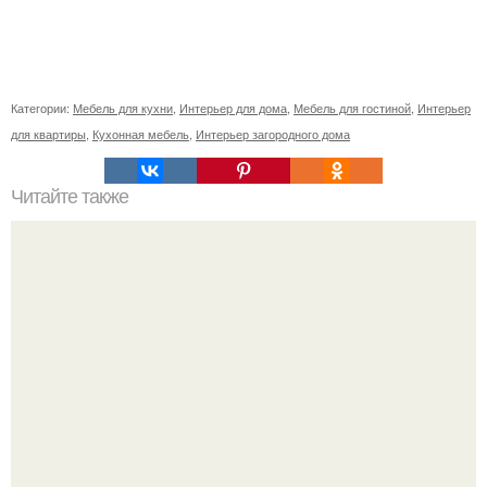
Категории:
Мебель для кухни
,
Интерьер для дома
,
Мебель для гостиной
,
Интерьер
для квартиры
,
Кухонная мебель
,
Интерьер загородного дома
Читайте также
Икеа для прихожей ИДЕИ. Мебель для прихожей
«ИКЕА»: ассортимент и функциональные особенности