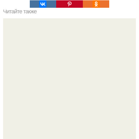
Читайте также
Икеа для прихожей ИДЕИ. Мебель для прихожей
«ИКЕА»: ассортимент и функциональные особенности
Уютная светлая квартира в лучах солнца.