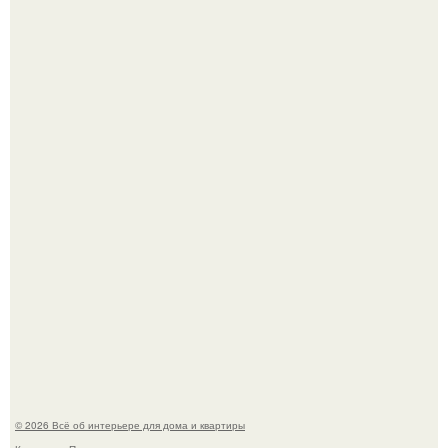
69-Летний житель Италии создал фальшивый античный
амфитеатр и долгое время успешно выдавал его за
настоящее историческое наследие.
Эко - панно "Песочный Берег":
© 2026 Всё об интерьере для дома и квартиры