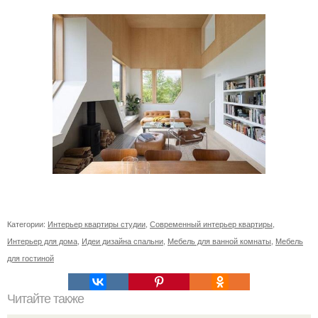
Категории:
Интерьер квартиры студии
,
Современный интерьер квартиры
,
Интерьер для дома
,
Идеи дизайна спальни
,
Мебель для ванной комнаты
,
Мебель
для гостиной
Читайте также