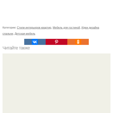
Категории:
Стили интерьеров квартир
,
Мебель для гостиной
,
Идеи дизайна
спальни
,
Детская мебель
Читайте также
Как правильно обрезать герань, чтобы она пышно цвела.