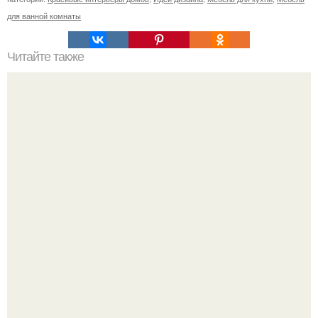
для ванной комнаты
Читайте также
Резьба по дереву в стиле барокко. Резьба по дереву:
стилистические направления и характерные узоры.