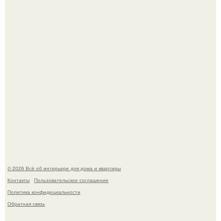
Дримскроллинг - новый формат мечтательности.
5 ошибок в планировке, из-за которых вы теряете метры.
© 2026 Всё об интерьере для дома и квартиры
Контакты
Пользовательское соглашение
Политика конфидециальности
Обратная связь