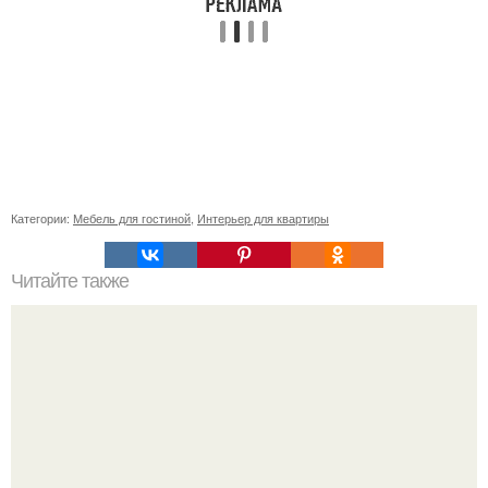
Категории:
Мебель для гостиной
,
Интерьер для квартиры
Читайте также
Советские мебельные стенки названия. Вещи века: