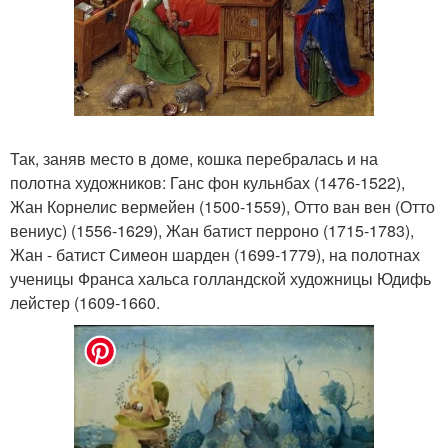
Так, заняв место в доме, кошка перебралась и на
полотна художников: Ганс фон кульнбах (1476-1522),
Жан Корнелис вермейен (1500-1559), Отто ван вен (Отто
вениус) (1556-1629), Жан батист перроно (1715-1783),
Жан - батист Симеон шарден (1699-1779), на полотнах
ученицы Франса хальса голландской художницы Юдифь
лейстер (1609-1660.