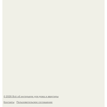
Кёнигсберг. Интерьер дома студенческого братства
"Германия".
Это жилой комплекс в Париже, в пригороде нуази - ле -
гран.
© 2026 Всё об интерьере для дома и квартиры
Контакты
Пользовательское соглашение