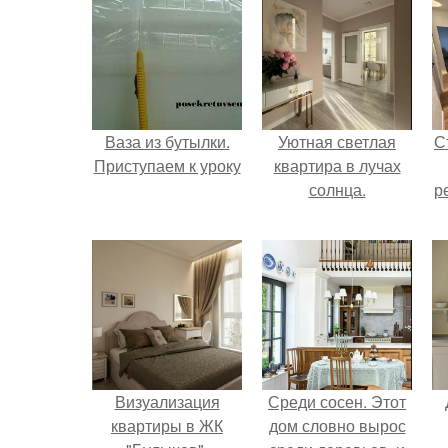
Ваза из бутылки.
Уютная светлая
С
Приступаем к уроку
квартира в лучах
солнца.
р
Визуализация
Среди сосен. Этот
квартиры в ЖК
дом словно вырос