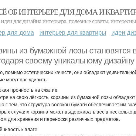
СЁ ОБ ИНТЕРЬЕРЕ ДЛЯ ДОМА И КВАРТИ
идеи для дизайна интерьера, полезные советы, интересны
ер для дома
интерьер для квартиры
идеи ди
зины из бумажной лозы становятся 
годаря своему уникальному дизайну 
о, помимо эстетических качеств, они обладают удивительно
ые могут вас удивить:
окая прочность на сжатие.
тря на свою лёгкость, корзины из бумажной лозы обладают
но с тем, что структура волокон бумаги обеспечивает им зна
орых случаях корзина может выдерживать вес в несколько д
ом для хранения и переноски различных предметов.
йчивость к влаге.