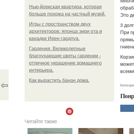
Многи
Нью-йоркская квартира, которая
обраб
больше похожа на частный музей.
Это д
Игры с пространством двух
3 дол
архитекторов: японца эири ота и
При п
канадки Ирен гардпуа.
прямы
гниен
Гардения. Великолепные
благоухающие цветы гардении -
Корзи
отличное украшение домашнего
может
интерьера.
всеми
Как вырастить банан дома.
⇦
Категори
Понр
Читайте также