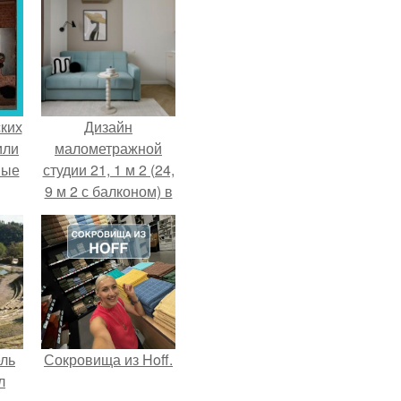
ких
Дизайн
или
малометражной
ные
студии 21, 1 м 2 (24,
9 м 2 с балконом) в
Краснодаре.
ель
Сокровища из Hoff.
л