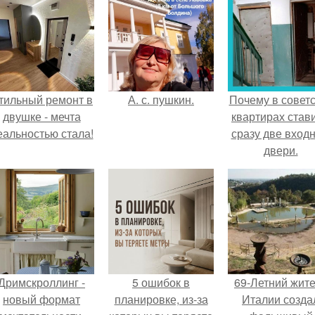
тильный ремонт в
А. с. пушкин.
Почему в советс
двушке - мечта
квартирах став
еальностью стала!
сразу две вход
двери.
Дримскроллинг -
5 ошибок в
69-Летний жит
новый формат
планировке, из-за
Италии созда