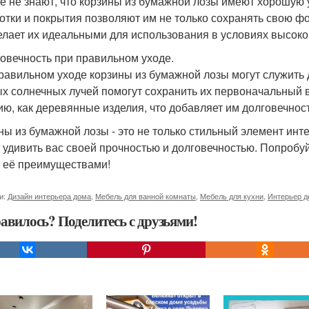
е не знают, что корзины из бумажной лозы имеют хорошую 
отки и покрытия позволяют им не только сохранять свою фо
елает их идеальными для использования в условиях высокой
говечность при правильном уходе.
равильном уходе корзины из бумажной лозы могут служить д
х солнечных лучей помогут сохранить их первоначальный в
ию, как деревянные изделия, что добавляет им долговечнос
ны из бумажной лозы - это не только стильный элемент инт
 удивить вас своей прочностью и долговечностью. Попробуй
 её преимуществами!
и:
Дизайн интерьера дома
,
Мебель для ванной комнаты
,
Мебель для кухни
,
Интерьер д
авилось? Поделитесь с друзьями!