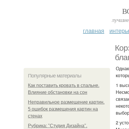
В
лучшие 
главная
интерь
Кор
бла
Однак
котор
Популярные материалы
1 выс
Как поставить кровать в спальне.
Несмо
Влияние обстановки на сон
связа
Неправильное размещение картин.
некот
5 ошибок размещения картин на
выбор
стенах
2 усто
Рубрика: "Студия Дизайна".