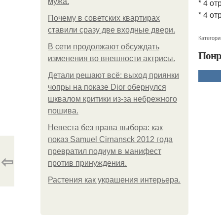
мужа.
* 4 от
* 4 от
Почему в советских квартирах
ставили сразу две входные двери.
Категори
В сети продолжают обсуждать
Понр
изменения во внешности актрисы.
Детали решают всё: выход приянки
чопры на показе Dior обернулся
шквалом критики из-за небрежного
пошива.
Невеста без права выбора: как
показ Samuel Cirnansck 2012 года
превратил подиум в манифест
⇦
против принуждения.
Растения как украшения интерьера.