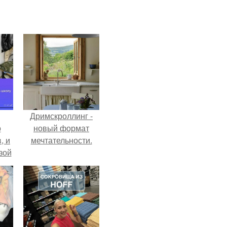
Дримскроллинг -
о
новый формат
, и
мечтательности.
зой
ы.