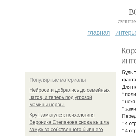
В
лучшие 
главная
интерь
Кор
инт
Будь 
фанта
Популярные материалы
Для п
Нейросети добрались до семейных
* пол
чатов, и теперь под угрозой
* нож
мамины нервы.
* зажи
Круг замкнулся: психологиня
Перед
Вероника Степанова снова вышла
* 4 от
замуж за собственного бывшего
* 4 от