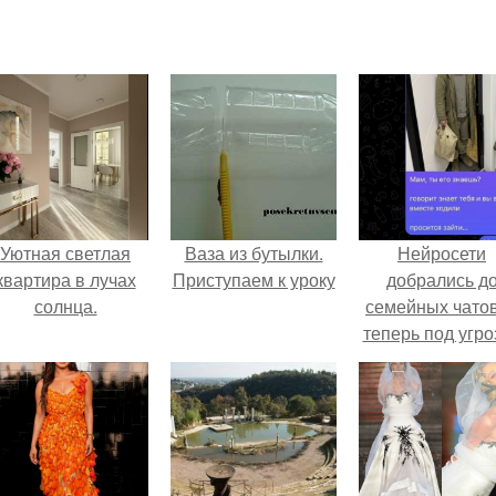
Уютная светлая
Ваза из бутылки.
Нейросети
квартира в лучах
Приступаем к уроку
добрались д
солнца.
семейных чатов
теперь под угро
мамины нерв