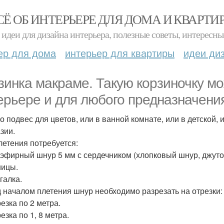
СЁ ОБ ИНТЕРЬЕРЕ ДЛЯ ДОМА И КВАРТИ
идеи для дизайна интерьера, полезные советы, интересны
ер для дома
интерьер для квартиры
идеи ди
зинка макраме. Такую корзиночку м
ерьере и для любого предназначени
то подвес для цветов, или в ванной комнате, или в детской, 
зии.
летения потребуется:
иэфирный шнур 5 мм с сердечником (хлопковый шнур, джуто
ницы.
галка.
 началом плетения шнур необходимо разрезать на отрезки:
резка по 2 метра.
резка по 1, 8 метра.