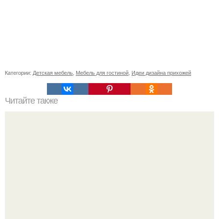
Категории:
Детская мебель
,
Мебель для гостиной
,
Идеи дизайна прихожей
Читайте также
Значение картина с волками. В том случае, если вы
любите вышивать, то наверняка задумывались о том,
что означает та или иная вышитая вами картина.