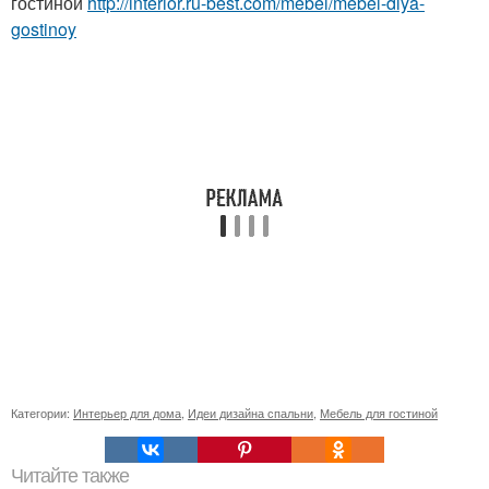
гостиной
http://interior.ru-best.com/mebel/mebel-dlya-
gostinoy
Категории:
Интерьер для дома
,
Идеи дизайна спальни
,
Мебель для гостиной
Читайте также