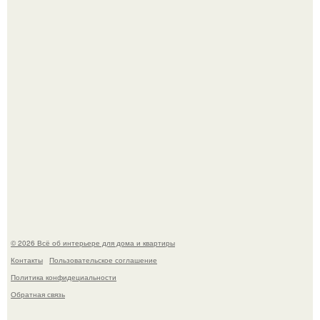
превратил солнечные ожоги в арт - объект.
69-Летний житель Италии создал фальшивый античный
амфитеатр и долгое время успешно выдавал его за
настоящее историческое наследие.
© 2026 Всё об интерьере для дома и квартиры
Контакты
Пользовательское соглашение
Политика конфидециальности
Обратная связь