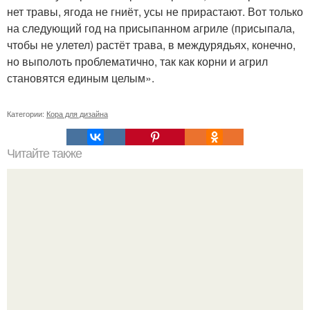
нет травы, ягода не гниёт, усы не прирастают. Вот только
на следующий год на присыпанном агриле (присыпала,
чтобы не улетел) растёт трава, в междурядьях, конечно,
но выполоть проблематично, так как корни и агрил
становятся единым целым».
Категории:
Кора для дизайна
Читайте также
11 рецептов сахарной глазури, чтобы подойти творчески
к украшению печенюшек.