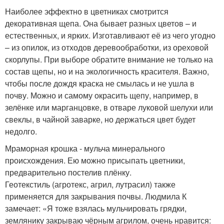
Наиболее эффектно в цветниках смотрится
декоративная щепа. Она бывает разных цветов – и
естественных, и ярких. Изготавливают её из чего угодно
– из опилок, из отходов деревообработки, из ореховой
скорлупы. При выборе обратите внимание не только на
состав щепы, но и на экологичность красителя. Важно,
чтобы после дождя краска не смылась и не ушла в
почву. Можно и самому окрасить щепу, например, в
зелёнке или марганцовке, в отваре луковой шелухи или
свеклы, в чайной заварке, но держаться цвет будет
недолго.
Мраморная крошка - мульча минерального
происхождения. Ею можно присыпать цветники,
предварительно постелив плёнку.
Геотекстиль (агротекс, агрил, лутрасил) также
применяется для закрывания почвы. Людмила К
замечает: «Я тоже взялась мульчировать грядки,
землянику закрываю чёрным агрилом, очень нравится: