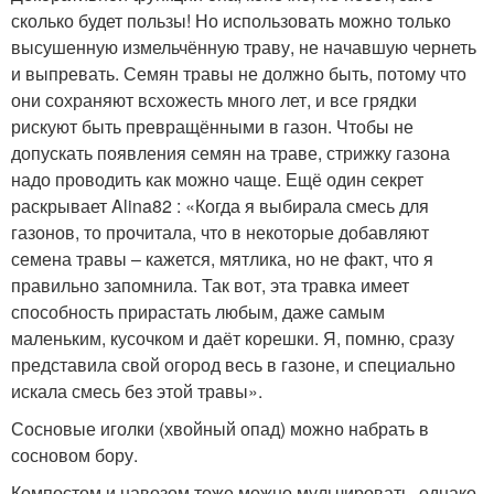
сколько будет пользы! Но использовать можно только
высушенную измельчённую траву, не начавшую чернеть
и выпревать. Семян травы не должно быть, потому что
они сохраняют всхожесть много лет, и все грядки
рискуют быть превращёнными в газон. Чтобы не
допускать появления семян на траве, стрижку газона
надо проводить как можно чаще. Ещё один секрет
раскрывает Alina82 : «Когда я выбирала смесь для
газонов, то прочитала, что в некоторые добавляют
семена травы – кажется, мятлика, но не факт, что я
правильно запомнила. Так вот, эта травка имеет
способность прирастать любым, даже самым
маленьким, кусочком и даёт корешки. Я, помню, сразу
представила свой огород весь в газоне, и специально
искала смесь без этой травы».
Сосновые иголки (хвойный опад) можно набрать в
сосновом бору.
Компостом и навозом тоже можно мульчировать, однако