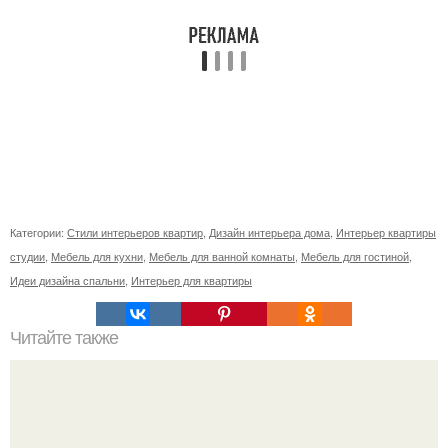
Категории:
Стили интерьеров квартир
,
Дизайн интерьера дома
,
Интерьер квартиры
студии
,
Мебель для кухни
,
Мебель для ванной комнаты
,
Мебель для гостиной
,
Идеи дизайна спальни
,
Интерьер для квартиры
Читайте также