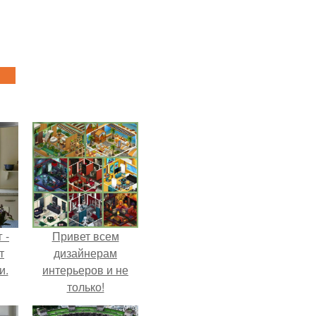
 -
Привет всем
т
дизайнерам
и.
интерьеров и не
только!