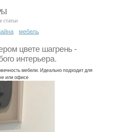
РЫ
е статьи
зайна
мебель
ером цвете шагрень -
бого интерьера.
овечность мебели. Идеально подходит для
ьне или офисе