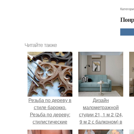
Категори
Понр
Читайте также
Резьба по дереву в
Дизайн
стиле барокко.
малометражной
Резьба по дереву:
студии 21, 1 м 2 (24,
стилистические
9 м 2 с балконом) в
направления и
Краснодаре.