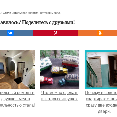
и:
Стили интерьеров квартир
,
Детская мебель
авилось? Поделитесь с друзьями!
тильный ремонт в
Что можно сделать
Почему в советс
двушке - мечта
из старых игрушек.
квартирах став
еальностью стала!
сразу две вход
двери.