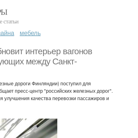
РЫ
е статьи
зайна
мебель
бновит интерьер вагонов
рующих между Санкт-
езные дороги Финляндии) поступил для
бщает пресс-центр "российских железных дорог".
я улучшения качества перевозки пассажиров и