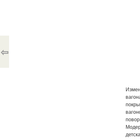
⇦
Измен
вагон
покры
вагон
повор
Модер
детск