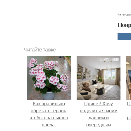
Категори
Понр
Читайте также
Как правильно
Привет! Хочу
С
обрезать герань,
поделиться моим
чтобы она пышно
давним и
р
цвела.
очередным