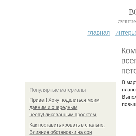
В
лучшие 
главная
интерь
Ком
все
пет
В мар
плано
Популярные материалы
Выпол
Привет! Хочу поделиться моим
повыш
давним и очередным
неопубликованным проектом.
Как поставить кровать в спальне.
Влияние обстановки на сон