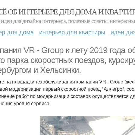
СЁ ОБ ИНТЕРЬЕРЕ ДЛЯ ДОМА И КВАРТИ
идеи для дизайна интерьера, полезные советы, интересны
ер для дома
интерьер для квартиры
идеи ди
пания VR - Group к лету 2019 года о
го парка скоростных поездов, курси
ербургом и Хельсинки.
те на площадку техобслуживания компании VR - Group (жел
вой модернизации первый скоростной поезд "Аллегро", соо
нение работ по модернизации составов осуществляется дл
ения уровня сервиса.