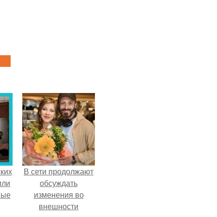
ких
В сети продолжают
или
обсуждать
ные
изменения во
внешности