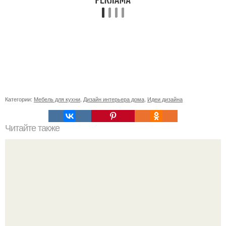
Категории:
Мебель для кухни
,
Дизайн интерьера дома
,
Идеи дизайна
Читайте также
Советские мебельные стенки названия. Вещи века: