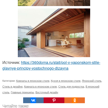
Источник:
https://360doma.ru/stati/pol-v-yaponskom-stile-
glavnye-principy-vostochnogo-dizayna
Категории:
Комнаты в японском стиле
,
Кухня в японском стиле
,
Японский стиль
,
Стиль в дизайне
,
Комната в японском стиле
,
Стиль для подростка
,
В японский
стиль
,
Главные принципы
,
Восточный дизайн
Читайте также