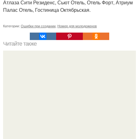
Атлаза Сити Резиденс, Сьют Отель, Отель Форт, Атриум
Палас Отель, Гостиница Октябрьская.
Категории:
Ошибки при создании
,
Номер для молодоженов
Читайте также
Значение картина с волками. В том случае, если вы
любите вышивать, то наверняка задумывались о том,
что означает та или иная вышитая вами картина.