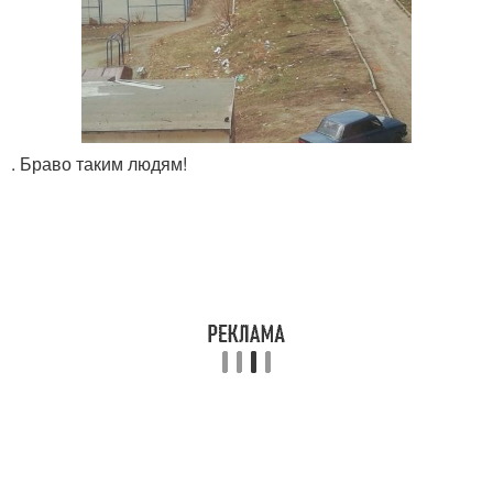
. Браво таким людям!