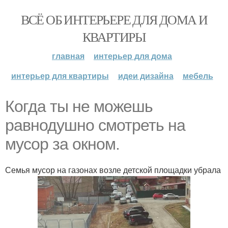
ВСЁ ОБ ИНТЕРЬЕРЕ ДЛЯ ДОМА И
КВАРТИРЫ
главная
интерьер для дома
интерьер для квартиры
идеи дизайна
мебель
Когда ты не можешь
равнодушно смотреть на
мусор за окном.
Семья мусор на газонах возле детской площадки убрала