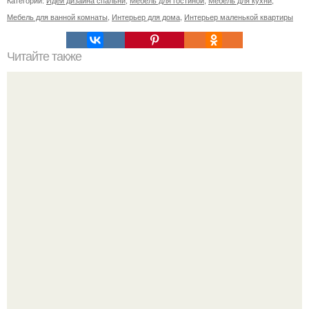
Категории:
Идеи дизайна спальни
,
Мебель для гостиной
,
Мебель для кухни
,
Мебель для ванной комнаты
,
Интерьер для дома
,
Интерьер маленькой квартиры
Читайте также
Дерево в интерьере ванных комнат.