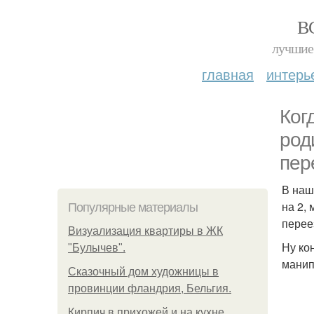
В
лучшие 
главная
интерь
Ког
род
пер
В наш
на 2,
Популярные материалы
перее
Визуализация квартиры в ЖК
Ну ко
"Булычев".
манип
Сказочный дом художницы в
провинции фландрия, Бельгия.
Кирпич в прихожей и на кухне