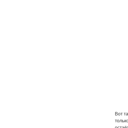
Вот т
тольк
остаёт