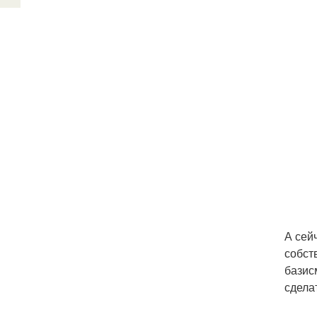
А сей
собст
базис
сдела