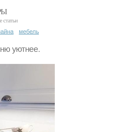
РЫ
е статьи
зайна
мебель
хню уютнее.