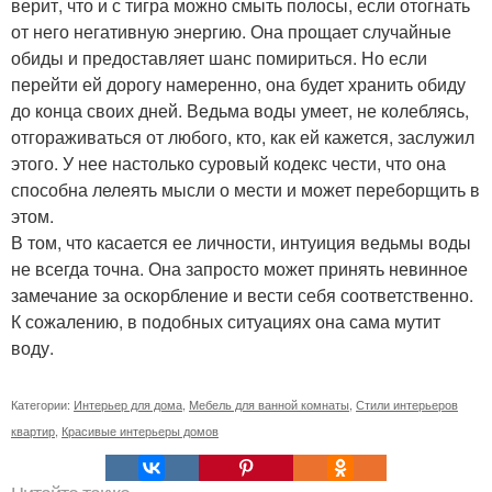
верит, что и с тигра можно смыть полосы, если отогнать
от него негативную энергию. Она прощает случайные
обиды и предоставляет шанс помириться. Но если
перейти ей дорогу намеренно, она будет хранить обиду
до конца своих дней. Ведьма воды умеет, не колеблясь,
отгораживаться от любого, кто, как ей кажется, заслужил
этого. У нее настолько суровый кодекс чести, что она
способна лелеять мысли о мести и может переборщить в
этом.
В том, что касается ее личности, интуиция ведьмы воды
не всегда точна. Она запросто может принять невинное
замечание за оскорбление и вести себя соответственно.
К сожалению, в подобных ситуациях она сама мутит
воду.
Категории:
Интерьер для дома
,
Мебель для ванной комнаты
,
Стили интерьеров
квартир
,
Красивые интерьеры домов