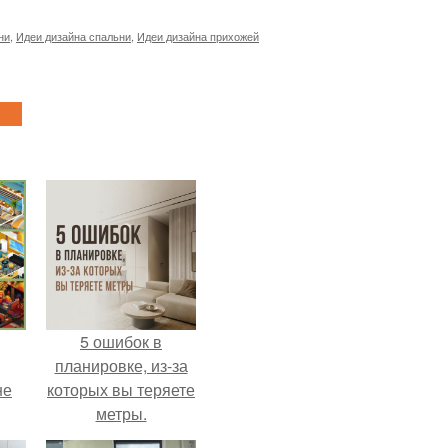
ни
,
Идеи дизайна спальни
,
Идеи дизайна прихожей
5 ошибок в
планировке, из-за
не
которых вы теряете
метры.