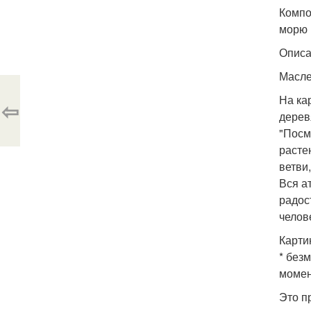
Компо
морю 
Описа
Масле
На ка
⇦
дерев
"Посм
расте
ветви
Вся а
радос
челов
Карти
* без
момен
Это п