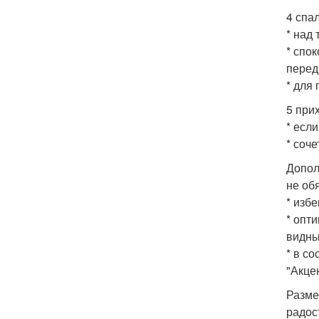
4 спа
* над
* спо
перед
* для
5 при
* есл
* соч
Допол
не об
* изб
* опт
видны
* в с
"Акце
Разме
радос