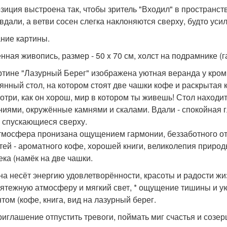
зиция выстроена так, чтобы зритель "Входил" в пространство
вдали, а ветви сосен слегка наклоняются сверху, будто уси
ние картины.
нная живопись, размер - 50 x 70 см, холст на подрамнике (
ртине "Лазурный Берег" изображена уютная веранда у кро
янный стол, на котором стоят две чашки кофе и раскрытая к
отри, как он хорош, мир в котором ты живешь! Стол находи
ниями, окружённые камнями и скалами. Вдали - спокойная 
, спускающиеся сверху.
тмосфера пронизана ощущением гармонии, беззаботного от
тей - ароматного кофе, хорошей книги, великолепия природы
ека (намёк на две чашки.
на несёт энергию удовлетворённости, красоты и радости жи
мятежную атмосферу и мягкий свет, * ощущение тишины и у
том (кофе, книга, вид на лазурный берег.
риглашение отпустить тревоги, поймать миг счастья и созер