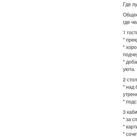
Где л
Общее
где ч
1 гос
* пре
* хор
подче
* доб
уюта.
2 стол
* над
утрен
* под
3 каб
* за 
* кар
* соч