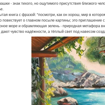
 чашки - знак тихого, но ощутимого присутствия близкого че
е.
рытая книга с фразой: "посмотри, как он хорош, мир в котор
о повествует о главном посыле картины; это приглашение с
урное море и обрамляющая зелень - природная метафора вн
 дают чувство надёжности, а тёплый свет под навесом созд