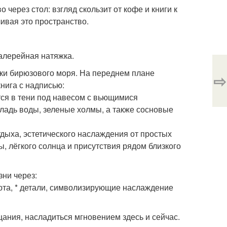
 через стол: взгляд скользит от кофе и книги к
ливая это пространство.
галерейная натяжка.
мки бирюзового моря. На переднем плане
⇨
нига с надписью:
тся в тени под навесом с вьющимися
гладь воды, зеленые холмы, а также сосновые
дыха, эстетического наслаждения от простых
, лёгкого солнца и присутствия рядом близкого
зни через:
юта, * детали, символизирующие наслаждение
цания, насладиться мгновением здесь и сейчас.