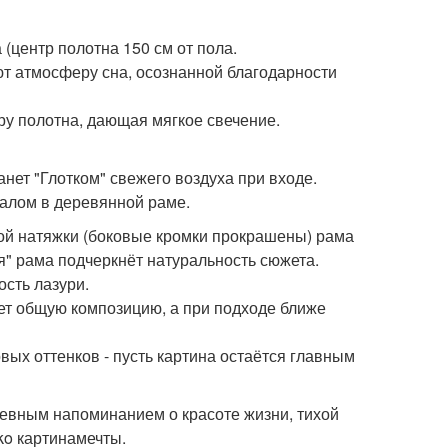
 (центр полотна 150 см от пола.
ают атмосферу сна, осознанной благодарности
тру полотна, дающая мягкое свечение.
нет "Глотком" свежего воздуха при входе.
калом в деревянной раме.
ой натяжки (боковые кромки прокрашены) рама
я" рама подчеркнёт натуральность сюжета.
сть лазури.
вает общую композицию, а при подходе ближе
вых оттенков - пусть картина остаётся главным
невным напоминанием о красоте жизни, тихой
ko картинамечты.