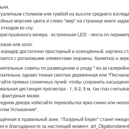
льня.
 туалетным столиком или тумбой на высоте среднего взгляда
койные морские цвета и слово "мир" на странице книги зад
 отходом ко сну.
 приглушённого вечера - встроенная LED - лента по периме
хожая или холл.
и коридор достаточно просторный и освещённый, картина ста
етается с ратановыми элементами (корзины, банкетка) и зер
нительные советы по размещению и уходу * из-за галерейн
язательна; однако тонкая светлая деревянная или "Песчана
егайте прямых солнечных лучей, чтобы сохранить насыщенно
имальная дистанция просмотра - 1, 8-2, 5 м, так глаз считы
 фактурные мазки.
оседнем декоре избегайте переизбытка ярко-синих или неоно
нтом Успокоения".
щённая в правильной зоне, "Лазурный Берег" станет ежед
ти и благодарности за настоящий момент. art_Olgabondaren