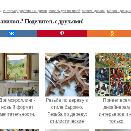
и:
Интерьер деревянных домов
,
Мебель для гостиной
,
Мебель диваны
,
Мебель для кух
авилось? Поделитесь с друзьями!
Дримскроллинг -
Резьба по дереву в
Привет всем
новый формат
стиле барокко.
дизайнерам
мечтательности.
Резьба по дереву:
интерьеров и 
стилистические
только!
направления и