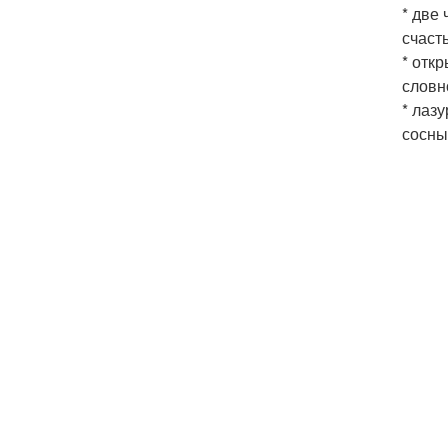
* две
счасть
* отк
словн
* лаз
сосны