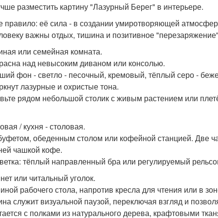
учше разместить картину "Лазурный Берег" в интерьере.
 правило: её сила - в создании умиротворяющей атмосферы
еловеку важны отдых, тишина и позитивное "перезаряжение"
тиная или семейная комната.
красна над невысоким диваном или консолью.
оший фон - светло - песочный, кремовый, тёплый серо - бе
ркнут лазурные и охристые тона.
авьте рядом небольшой столик с живым растением или плет
овая / кухня - столовая.
 буфетом, обеденным столом или кофейной станцией. Две ча
ней чашкой кофе.
светка: тёплый направленный бра или регулируемый рельсо
инет или читальный уголок.
спиной рабочего стола, напротив кресла для чтения или в зон
тина служит визуальной паузой, переключая взгляд и позво
етается с полками из натурального дерева, крафтовыми ткан