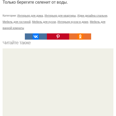
Только берегите селенит от воды.
Категории:
Интерьер для дома
,
Интерьер для квартиры
,
Идеи дизайна спальни
,
Мебель для гостиной
,
Мебель для кухни
,
Интерьер кухни в доме
,
Мебель для
ванной комнаты
Читайте также
Как приготовить гипс для заливки форм. Как разводить
гипс: Все о приготовлении идеального раствора