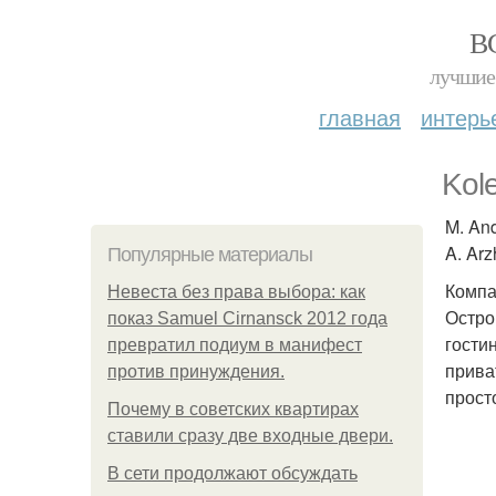
В
лучшие 
главная
интерь
Kol
M. And
A. Arz
Популярные материалы
Компа
Невеста без права выбора: как
Остро
показ Samuel Cirnansck 2012 года
гости
превратил подиум в манифест
прива
против принуждения.
прост
Почему в советских квартирах
ставили сразу две входные двери.
В сети продолжают обсуждать