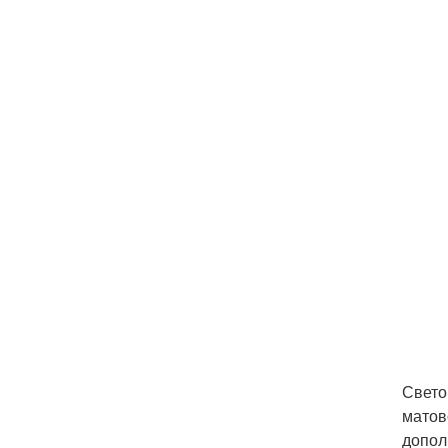
Свето
матов
допол