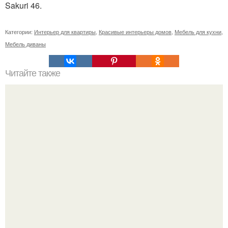
Sakuri 46.
Категории:
Интерьер для квартиры
,
Красивые интерьеры домов
,
Мебель для кухни
,
Мебель диваны
Читайте также
Райское наслаждение. Делюсь с вами своей работой,
выполненной на.