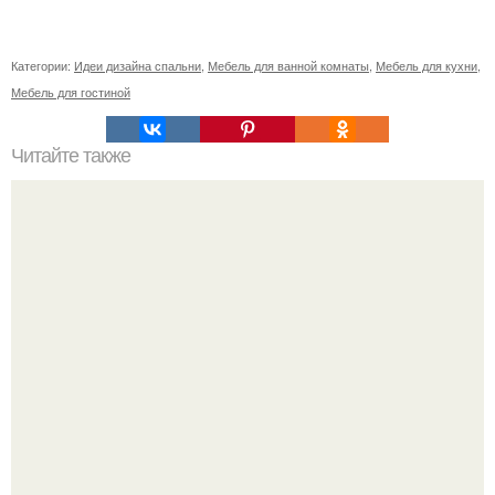
Категории:
Идеи дизайна спальни
,
Мебель для ванной комнаты
,
Мебель для кухни
,
Мебель для гостиной
Читайте также
Плитка для печки в доме. Плитка для печи и камина -
какую выбрать и какой лучше обложить печь в доме.