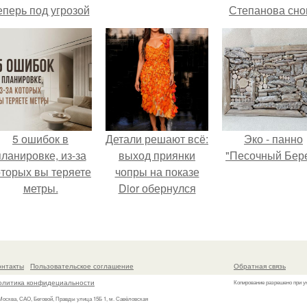
еперь под угрозой
Степанова сно
мамины нервы.
вышла замуж 
собственног
бывшего мужа
5 ошибок в
Детали решают всё:
Эко - панно
планировке, из-за
выход приянки
"Песочный Бере
оторых вы теряете
чопры на показе
метры.
Dior обернулся
шквалом критики
из-за небрежного
пошива.
онтакты
Пользовательское соглашение
Обратная связь
олитика конфидециальности
Копирование разрешено при у
 Москва, САО, Беговой, Правды улица 15Б 1, м. Савёловская