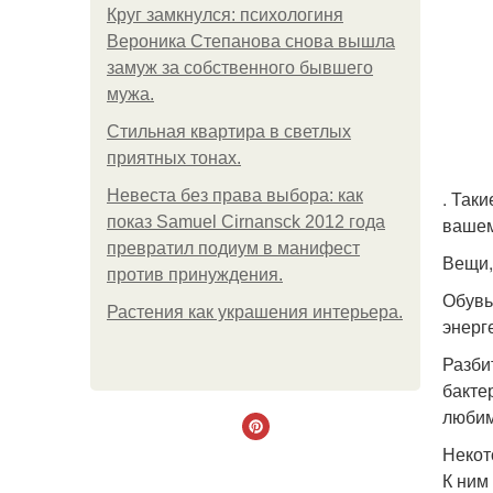
Круг замкнулся: психологиня
Вероника Степанова снова вышла
замуж за собственного бывшего
мужа.
Стильная квартира в светлых
приятных тонах.
Невеста без права выбора: как
. Так
показ Samuel Cirnansck 2012 года
вашем
превратил подиум в манифест
Вещи,
против принуждения.
Обувь
Растения как украшения интерьера.
энерг
Разби
бакте
любим
Некот
К ним