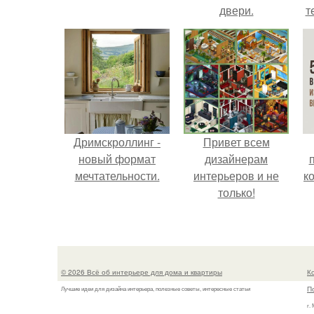
двери.
т
Дримскроллинг -
Привет всем
новый формат
дизайнерам
мечтательности.
интерьеров и не
к
только!
© 2026 Всё об интерьере для дома и квартиры
К
П
Лучшие идеи для дизайна интерьера, полезные советы, интересные статьи
г.