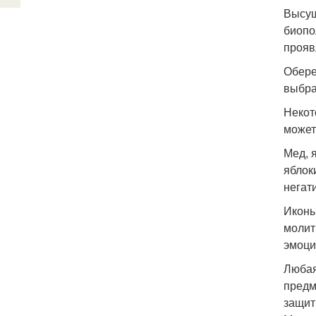
Высуш
биопо
прояв
Обере
выбра
Некот
может
Мед, 
яблок
негат
Иконы
молит
эмоци
Любая
предм
защит