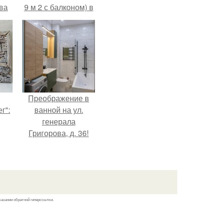
ва
9 м 2 с балконом) в
за
Краснодаре.
о
.
Преображение в
г":
ванной на ул.
генерала
Григорова, д. 36!
казании обратной гиперссылки.