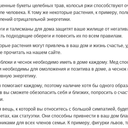
енные букеты целебных трав, колосья ржи способствуют о
ле человека. К тому же некоторые растения, к примеру, по
лений отрицательной энергетики.
ги и талисманы для дома защитят ваше жилище от негатива
ть подходящие обереги и повесить их по всем правилам.
орые растения могут привлечь в ваш дом и жизнь счастье, у
е прочитать на нашем сайте.
яблоки и чеснок необходимо иметь в доме каждому. Мед спо
и необходимы для омоложения и позитива в доме, а чеснок
ивную энергетику.
 помогают каждому, поэтому наличие хотя бы одного обра
в вы сможете обезопасить себя и близких, попросить о счас
и.
 вещь, к которой вы относитесь с большой симпатией, будет
етах, как статуэтки. Они способны привнести в ваш дом бла
никами для всех членов семьи. К примеру, фигурки львов, т