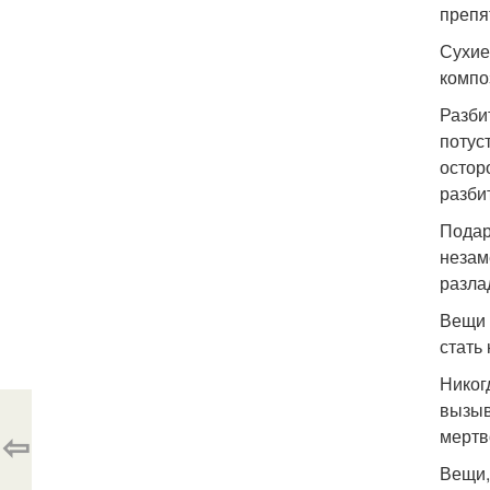
препя
Сухие
компо
Разби
потус
остор
разби
Подар
незам
разла
Вещи 
стать
Никог
вызыв
⇦
мертв
Вещи,