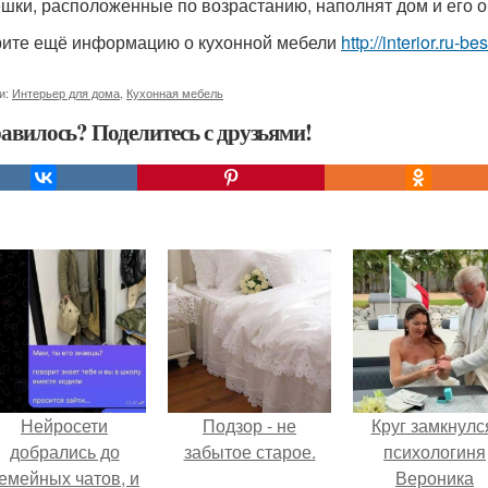
шки, расположенные по возрастанию, наполнят дом и его о
ите ещё информацию о кухонной мебели
http://interior.ru
и:
Интерьер для дома
,
Кухонная мебель
авилось? Поделитесь с друзьями!
Нейросети
Подзор - не
Круг замкнулс
добрались до
забытое старое.
психологиня
емейных чатов, и
Вероника