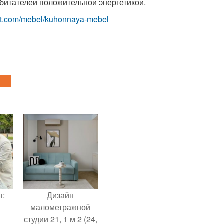
битателей положительной энергетикой.
-best.com/mebel/kuhonnaya-mebel
я:
Дизайн
малометражной
студии 21, 1 м 2 (24,