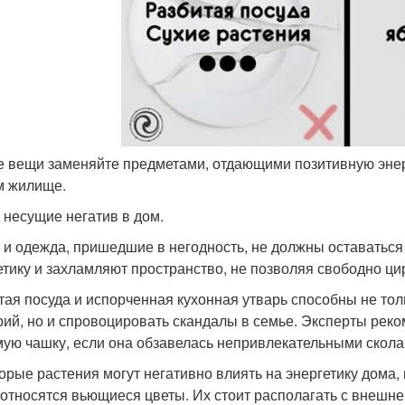
ие вещи заменяйте предметами, отдающими позитивную эне
 жилище.
 несущие негатив в дом.
 и одежда, пришедшие в негодность, не должны оставаться
етику и захламляют пространство, не позволяя свободно ци
тая посуда и испорченная кухонная утварь способны не тол
рий, но и спровоцировать скандалы в семье. Эксперты ре
ую чашку, если она обзавелась непривлекательными скол
орые растения могут негативно влиять на энергетику дома,
 относятся вьющиеся цветы. Их стоит располагать с внешне