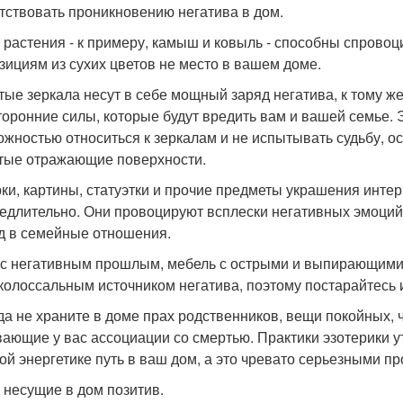
тствовать проникновению негатива в дом.
 растения - к примеру, камыш и ковыль - способны спрово
зициям из сухих цветов не место в вашем доме.
тые зеркала несут в себе мощный заряд негатива, к тому ж
торонние силы, которые будут вредить вам и вашей семье.
ожностью относиться к зеркалам и не испытывать судьбу, 
тые отражающие поверхности.
ки, картины, статуэтки и прочие предметы украшения интер
едлительно. Они провоцируют всплески негативных эмоций
д в семейные отношения.
с негативным прошлым, мебель с острыми и выпирающими у
 колоссальным источником негатива, поэтому постарайтесь 
да не храните в доме прах родственников, вещи покойных,
ающие у вас ассоциации со смертью. Практики эзотерики у
ой энергетике путь в ваш дом, а это чревато серьезными п
 несущие в дом позитив.